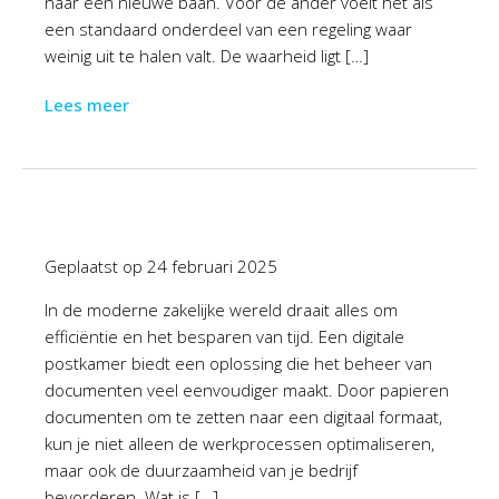
naar een nieuwe baan. Voor de ander voelt het als
een standaard onderdeel van een regeling waar
weinig uit te halen valt. De waarheid ligt […]
Lees meer
Geplaatst op
24 februari 2025
In de moderne zakelijke wereld draait alles om
efficiëntie en het besparen van tijd. Een digitale
postkamer biedt een oplossing die het beheer van
documenten veel eenvoudiger maakt. Door papieren
documenten om te zetten naar een digitaal formaat,
kun je niet alleen de werkprocessen optimaliseren,
maar ook de duurzaamheid van je bedrijf
bevorderen. Wat is […]