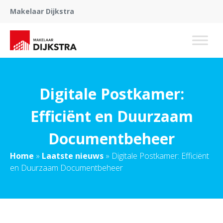
Makelaar Dijkstra
Digitale Postkamer:
Efficiënt en Duurzaam
Documentbeheer
Home
»
Laatste nieuws
»
Digitale Postkamer: Efficiënt
en Duurzaam Documentbeheer