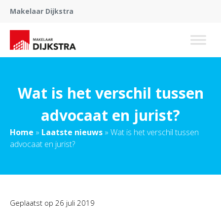
Makelaar Dijkstra
Wat is het verschil tussen
advocaat en jurist?
Home
»
Laatste nieuws
»
Wat is het verschil tussen
advocaat en jurist?
Geplaatst op
26 juli 2019