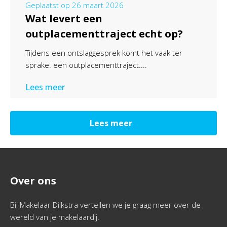
Geplaatst op
26 maart 2026
Wat levert een
outplacementtraject echt op?
Tijdens een ontslaggesprek komt het vaak ter
sprake: een outplacementtraject....
Lees meer
Lees meer
Over ons
Bij Makelaar Dijkstra vertellen we je graag meer over de
wereld van je makelaardij.