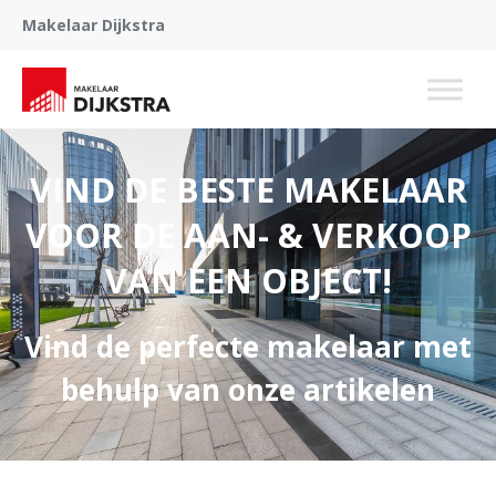
Makelaar Dijkstra
VIND DE BESTE MAKELAAR
VOOR DE AAN- & VERKOOP
VAN EEN OBJECT!
Vind de perfecte makelaar met
behulp van onze artikelen