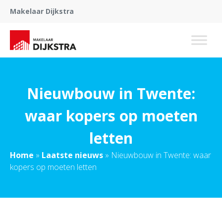
Makelaar Dijkstra
Nieuwbouw in Twente:
waar kopers op moeten
letten
Home
»
Laatste nieuws
»
Nieuwbouw in Twente: waar
kopers op moeten letten