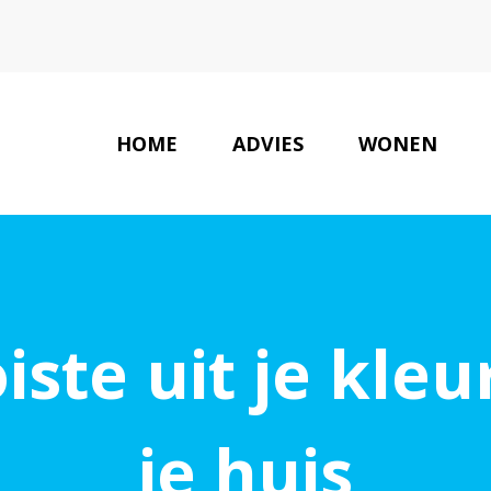
HOME
ADVIES
WONEN
ste uit je kle
je huis