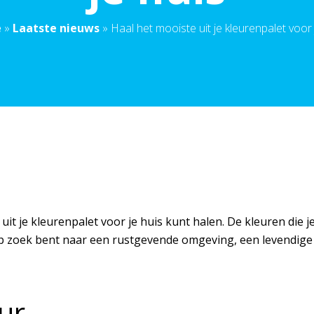
e
»
Laatste nieuws
»
Haal het mooiste uit je kleurenpalet voor 
it je kleurenpalet voor je huis kunt halen. De kleuren die 
 op zoek bent naar een rustgevende omgeving, een levendige ru
ur